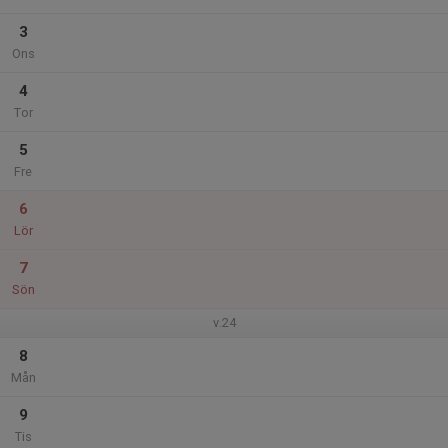
3
Ons
4
Tor
5
Fre
6
Lör
7
Sön
v.24
8
Mån
9
Tis