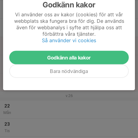
Godkänn kakor
17
Ons
Vi använder oss av kakor (cookies) för att vår
webbplats ska fungera bra för dig. De används
18
även för webbanalys i syfte att hjälpa oss att
Tor
förbättra våra tjänster.
Så använder vi cookies
19
Fre
Godkänn alla kakor
20
Lör
Bara nödvändiga
21
Sön
v.26
22
Mån
23
Tis