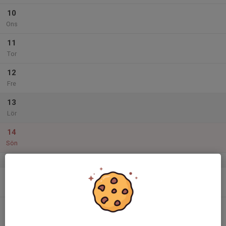
10
Ons
11
Tor
12
Fre
13
Lör
14
Sön
v.25
15
Mån
16
Tis