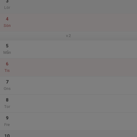
3
Lör
4
Sön
v.2
5
Mån
6
Tis
7
Ons
8
Tor
9
Fre
10