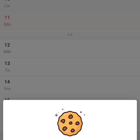
Lör
11
Sön
v.3
12
Mån
13
Tis
14
Ons
15
Tor
16
Fre
17