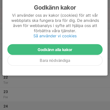
Lör
Godkänn kakor
18
Vi använder oss av kakor (cookies) för att vår
Sön
webbplats ska fungera bra för dig. De används
även för webbanalys i syfte att hjälpa oss att
v.4
förbättra våra tjänster.
19
Så använder vi cookies
Mån
20
Godkänn alla kakor
Tis
Bara nödvändiga
21
Ons
22
Tor
23
Fre
24