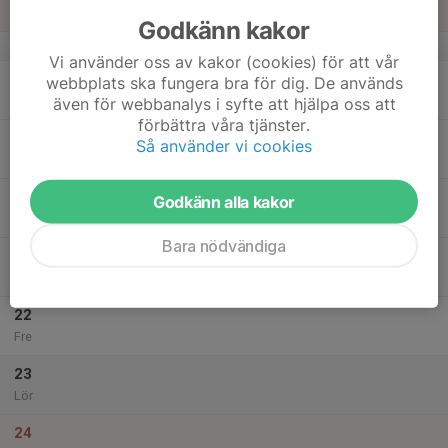
Sön
Godkänn kakor
v.3
Vi använder oss av kakor (cookies) för att vår
18
webbplats ska fungera bra för dig. De används
Mån
även för webbanalys i syfte att hjälpa oss att
förbättra våra tjänster.
19
Så använder vi cookies
Tis
20
Godkänn alla kakor
Ons
Bara nödvändiga
21
Tor
22
Fre
23
Lör
24