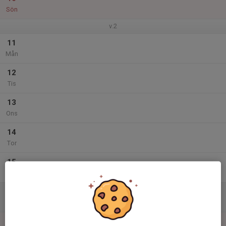
Sön
v.2
11
Mån
12
Tis
13
Ons
14
Tor
15
Fre
16
Lör
17