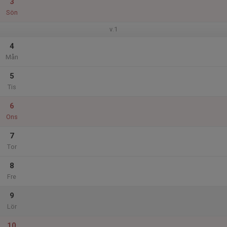
3
Sön
v.1
4
Mån
5
Tis
6
Ons
7
Tor
8
Fre
9
Lör
10