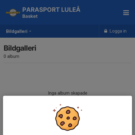
PARASPORT LULEÅ
Basket
Logga in
Bildgalleri
Bildgalleri
0 album
Inga album skapade