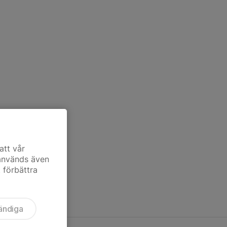
att vår
 används även
t förbättra
ändiga