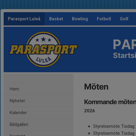
Parasport Luleå
Basket
Bowling
Fotboll
Golf
PA
Starts
Möten
Hem
Nyheter
Kommande möte
2026
Kalender
Bildgalleri
Styrelsemöte Tisdag 
Styrelsemöte Tisdag 