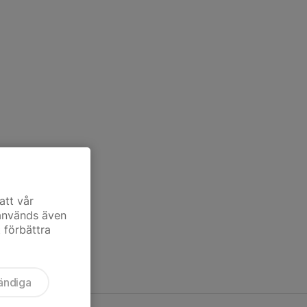
att vår
 används även
t förbättra
ändiga