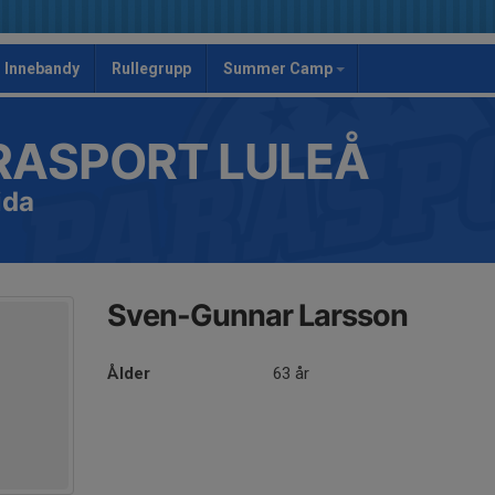
Innebandy
Rullegrupp
Summer Camp
RASPORT LULEÅ
ida
Sven-Gunnar Larsson
Ålder
63 år