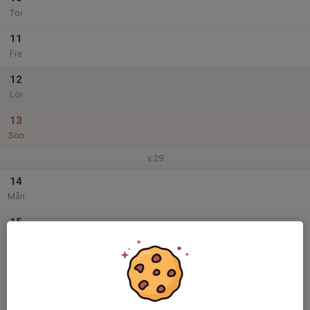
Tor
11
Fre
12
Lör
13
Sön
v.29
14
Mån
15
Tis
16
Ons
17