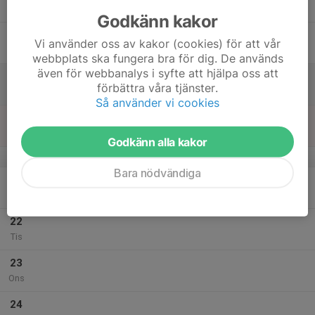
Tor
Godkänn kakor
18
Vi använder oss av kakor (cookies) för att vår
Fre
webbplats ska fungera bra för dig. De används
även för webbanalys i syfte att hjälpa oss att
19
förbättra våra tjänster.
Lör
Så använder vi cookies
20
Sön
Godkänn alla kakor
v.30
Bara nödvändiga
21
Mån
22
Tis
23
Ons
24