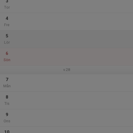
3
Tor
4
Fre
5
Lör
6
Sön
v.28
7
Mån
8
Tis
9
Ons
10