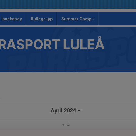
Innebandy
Rullegrupp
Summer Camp
RASPORT LULEÅ
a
April 2024
v.14