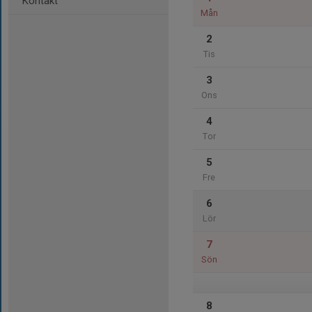
Kontakt
Mån
2
Tis
3
Ons
4
Tor
5
Fre
6
Lör
7
Sön
8