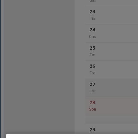
Mån
23
Tis
24
Ons
25
Tor
26
Fre
27
Lör
28
Sön
29
Mån