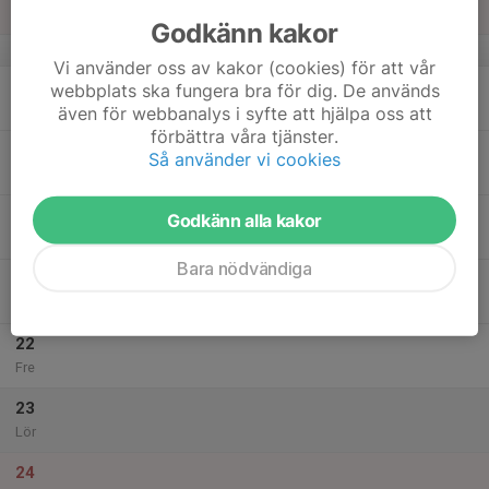
Sön
Godkänn kakor
v.3
Vi använder oss av kakor (cookies) för att vår
18
webbplats ska fungera bra för dig. De används
Mån
även för webbanalys i syfte att hjälpa oss att
förbättra våra tjänster.
19
Så använder vi cookies
Tis
20
Godkänn alla kakor
Ons
Bara nödvändiga
21
Tor
22
Fre
23
Lör
24