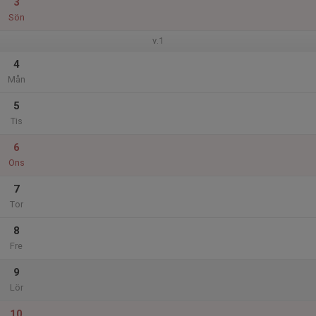
3
Sön
v.1
4
Mån
5
Tis
6
Ons
7
Tor
8
Fre
9
Lör
10