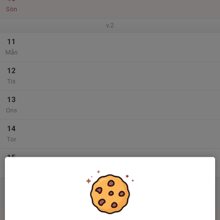
Sön
v.2
11
Mån
12
Tis
13
Ons
14
Tor
15
Fre
16
Lör
17