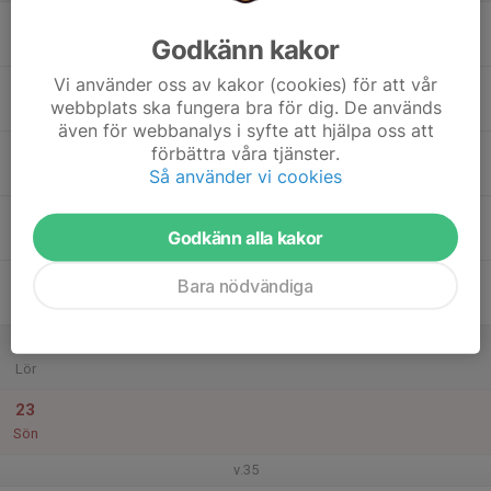
17
Godkänn kakor
Mån
Vi använder oss av kakor (cookies) för att vår
18
webbplats ska fungera bra för dig. De används
Tis
även för webbanalys i syfte att hjälpa oss att
19
förbättra våra tjänster.
Så använder vi cookies
Ons
20
Godkänn alla kakor
Tor
21
Bara nödvändiga
Fre
22
Lör
23
Sön
v.35