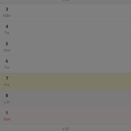
3
Mån
4
Tis
5
Ons
6
Tor
7
Fre
8
Lör
9
Sön
v.33