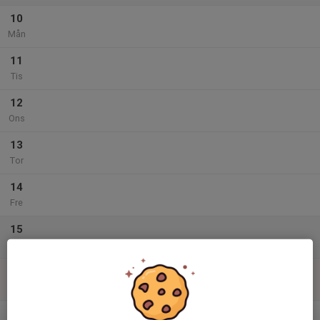
10
Mån
11
Tis
12
Ons
13
Tor
14
Fre
15
Lör
16
Sön
v.34