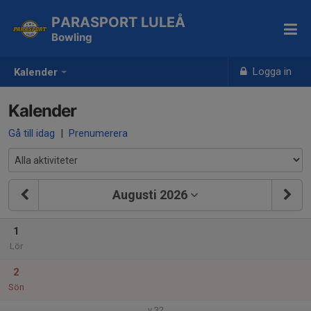
PARASPORT LULEÅ
Bowling
Logga in
Kalender
Kalender
Gå till idag
|
Prenumerera
Augusti 2026
1
Lör
2
Sön
v.32