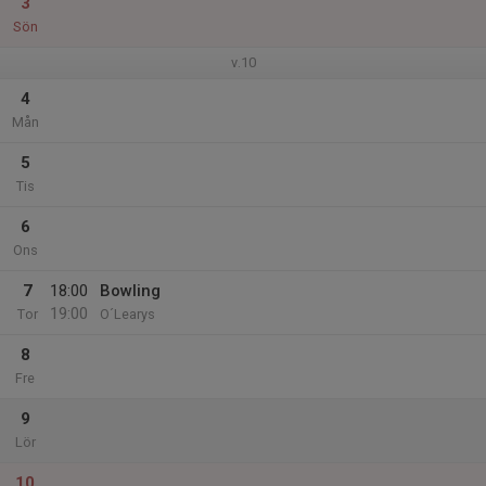
3
Sön
v.10
4
Mån
5
Tis
6
Ons
7
18:00
Bowling
19:00
Tor
O´Learys
8
Fre
9
Lör
10