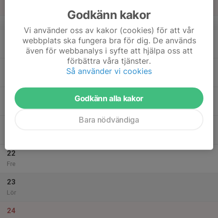
Sön
Godkänn kakor
v.12
Vi använder oss av kakor (cookies) för att vår
18
webbplats ska fungera bra för dig. De används
Mån
även för webbanalys i syfte att hjälpa oss att
förbättra våra tjänster.
19
Så använder vi cookies
Tis
20
Godkänn alla kakor
Ons
Bara nödvändiga
21
18:00
Bowling
19:00
Tor
O´Learys
22
Fre
23
Lör
24