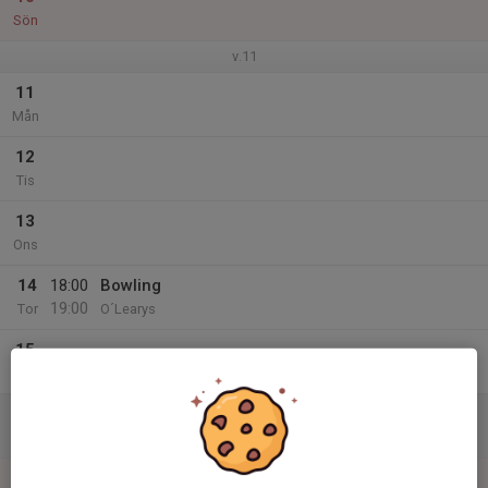
Sön
v.11
11
Mån
12
Tis
13
Ons
14
18:00
Bowling
19:00
Tor
O´Learys
15
Fre
16
Lör
17