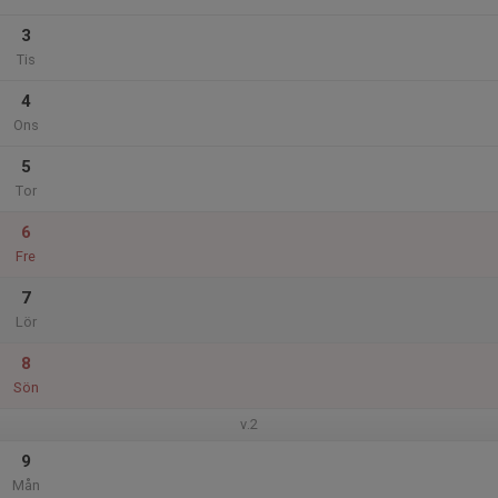
3
Tis
4
Ons
5
Tor
6
Fre
7
Lör
8
Sön
v.2
9
Mån