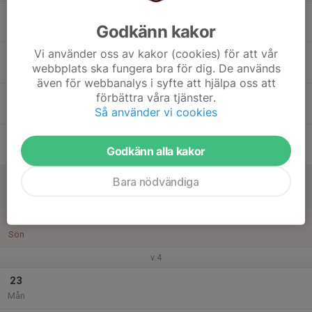
17
Godkänn kakor
Tis
Vi använder oss av kakor (cookies) för att vår
18
webbplats ska fungera bra för dig. De används
Ons
även för webbanalys i syfte att hjälpa oss att
19
18:00
Bowling
förbättra våra tjänster.
19:00
Så använder vi cookies
Tor
O´Learys
20
Godkänn alla kakor
Fre
21
Bara nödvändiga
Lör
22
Sön
v.4
23
Mån