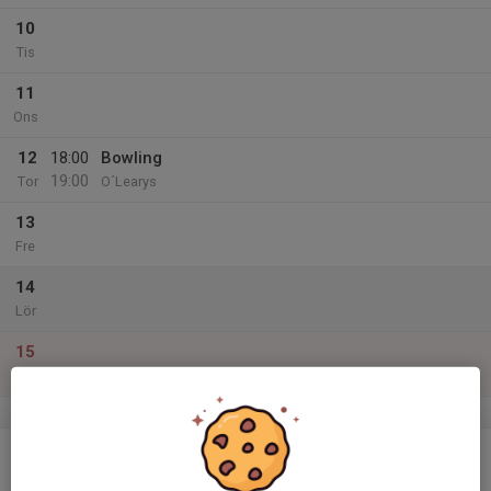
10
Tis
11
Ons
12
18:00
Bowling
19:00
Tor
O´Learys
13
Fre
14
Lör
15
Sön
v.3
16
Mån