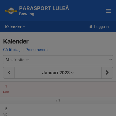
PARASPORT LULEÅ
Bowling
Logga in
Kalender
Kalender
Gå till idag
|
Prenumerera
Januari 2023
1
Sön
v.1
2
Mån