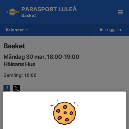
PARASPORT LULEÅ
Basket
Logga in
Kalender
Basket
Måndag 30 mar, 18:00-19:00
Hälsans Hus
Samling: 18:00