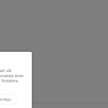
att vår
 används även
t förbättra
ändiga