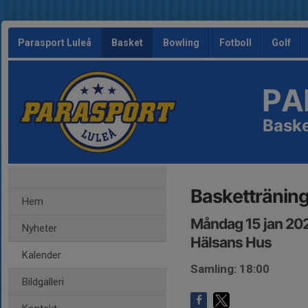
Parasport Luleå
Basket
Bowling
Fotboll
Golf
PA
Bask
Baskettränin
Hem
Måndag 15 jan 20
Nyheter
Hälsans Hus
Kalender
Samling: 18:00
Bildgalleri