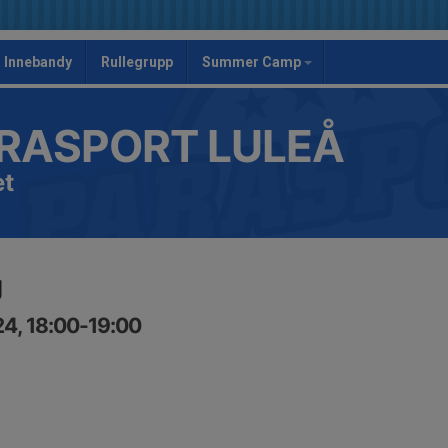
Innebandy
Rullegrupp
Summer Camp
RASPORT LULEÅ
et
g
24, 18:00-19:00