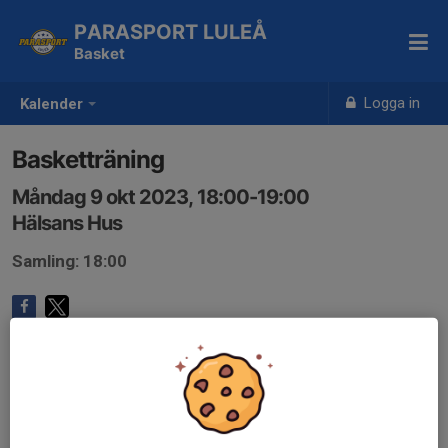
PARASPORT LULEÅ
Basket
Logga in
Kalender
Basketträning
Måndag 9 okt 2023, 18:00-19:00
Hälsans Hus
Samling: 18:00