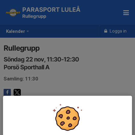
PARASPORT LULEÅ
Rullegrupp
Logga in
Kalender
Rullegrupp
Söndag 22 nov, 11:30-12:30
Porsö Sporthall A
Samling: 11:30
Anmälan är öppen för gruppens medlemmar.
Logga in här