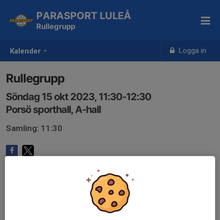
PARASPORT LULEÅ
Rullegrupp
Logga in
Kalender
Rullegrupp
Söndag 15 okt 2023, 11:30-12:30
Porsö sporthall, A-hall
Samling: 11:30