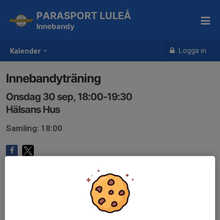
PARASPORT LULEÅ
Innebandy
Logga in
Kalender
Innebandyträning
Onsdag 30 sep, 18:00-19:30
Hälsans Hus
Samling: 18:00
Anmälan är öppen för gruppens medlemmar.
Logga in här