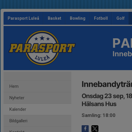
Parasport Luleå
Basket
Bowling
Fotboll
Golf
PA
Inne
Innebandyträ
Hem
Onsdag 23 sep, 1
Nyheter
Hälsans Hus
Kalender
Samling: 18:00
Bildgalleri