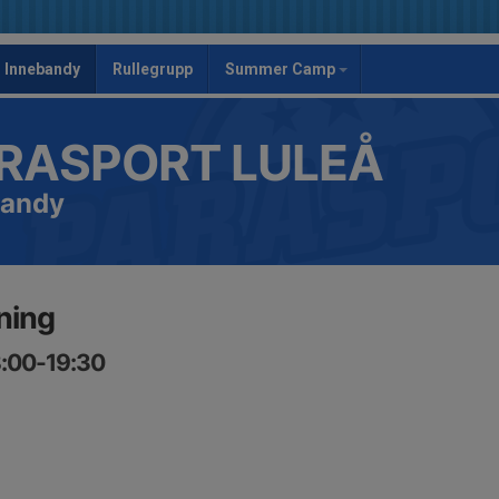
Innebandy
Rullegrupp
Summer Camp
RASPORT LULEÅ
bandy
ning
8:00-19:30