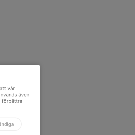
att vår
 används även
t förbättra
ändiga