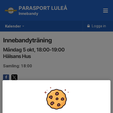
PARASPORT LULEÅ
Innebandy
Logga in
Kalender
Innebandyträning
Måndag 5 okt, 18:00-19:00
Hälsans Hus
Samling: 18:00
Anmälan är öppen för gruppens medlemmar.
Logga in här