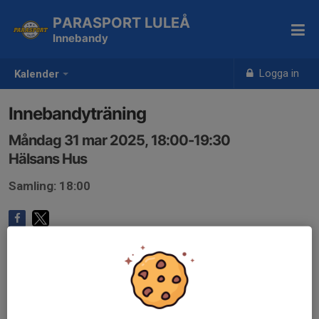
PARASPORT LULEÅ
Innebandy
Logga in
Kalender
Innebandyträning
Måndag 31 mar 2025, 18:00-19:30
Hälsans Hus
Samling: 18:00