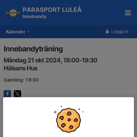
PARASPORT LULEÅ
Innebandy
Logga in
Kalender
Innebandyträning
Måndag 21 okt 2024, 18:00-19:30
Hälsans Hus
Samling: 18:00