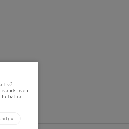
att vår
 används även
t förbättra
ändiga