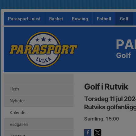
Parasport Luleå
Basket
Bowling
Fotboll
Golf
PA
Golf
Golf i Rutvik
Hem
Torsdag 11 jul 20
Nyheter
Rutviks golfanläg
Kalender
Samling: 15:00
Bildgalleri