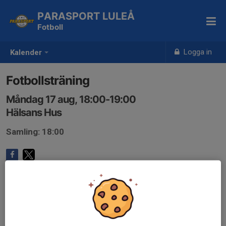
PARASPORT LULEÅ
Fotboll
Logga in
Kalender
Fotbollsträning
Måndag 17 aug, 18:00-19:00
Hälsans Hus
Samling: 18:00
Anmälan är öppen för gruppens medlemmar.
Logga in här