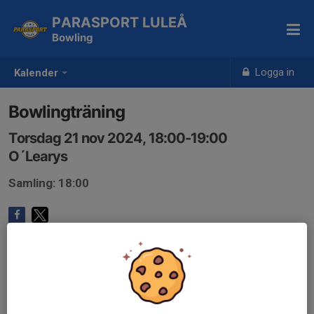
PARASPORT LULEÅ
Bowling
Logga in
Kalender
Bowlingträning
Torsdag 21 nov 2024, 18:00-19:00
O´Learys
Samling: 18:00